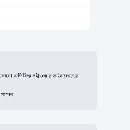
ত। কোনো অতিরিক্ত সফ্টওয়্যার ডাউনলোডের
স পাবেন।