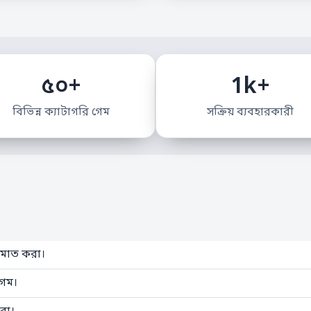
৫০+
1k+
বিভিন্ন ক্যাটাগরি গেম
সক্রিয় ব্যবহারকারী
াজিমাত করা।
গেম।