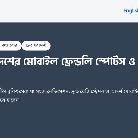
Englis
্টস কভারেজ
দ্রুত পেমেন্ট
র মোবাইল ফ্রেন্ডলি স্পোর্টস ও গেম
 বুকিং সেবা যা সহজ নেভিগেশন, দ্রুত রেজিস্ট্রেশন ও আদর্শ মোবাই
য়ে যাবেন।