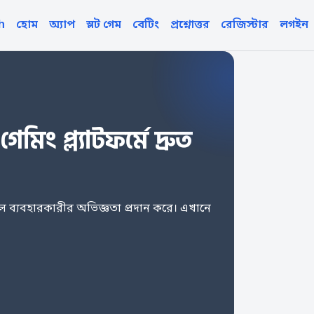
h
হোম
অ্যাপ
স্লট গেম
বেটিং
প্রশ্নোত্তর
রেজিস্টার
লগইন
িং প্ল্যাটফর্মে দ্রুত
ল ব্যবহারকারীর অভিজ্ঞতা প্রদান করে। এখানে