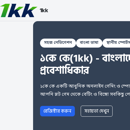
1kk
সহজ নেভিগেশন
বাংলা ভাষা
স্থানীয় স্পোর
১কে কে(1kk) - বাংলাদেশে
প্রবেশাধিকার
১কে কে একটি আধুনিক অনলাইন গেমিং ও স্পোর্টস
আপনি স্লট গেম থেকে বেটিং ও বিঙ্গো সবকিছু পে
রেজিস্টার করুন
সহায়তা দেখুন