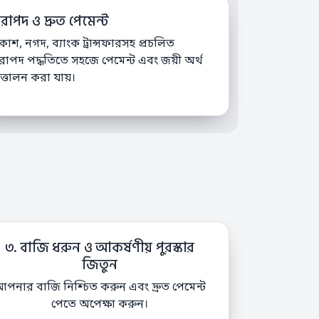
রাপদ ও দ্রুত পেমেন্ট
কাশ, নগদ, ব্যাংক ট্রান্সফারসহ প্রচলিত
রাপদ পদ্ধতিতে সহজে পেমেন্ট এবং জয়ী অর্থ
্তোলন করা যায়।
৩. বাজি ধরুন ও আকর্ষণীয় পুরস্কার
জিতুন
পনার বাজি নিশ্চিত করুন এবং দ্রুত পেমেন্ট
পেতে অপেক্ষা করুন।