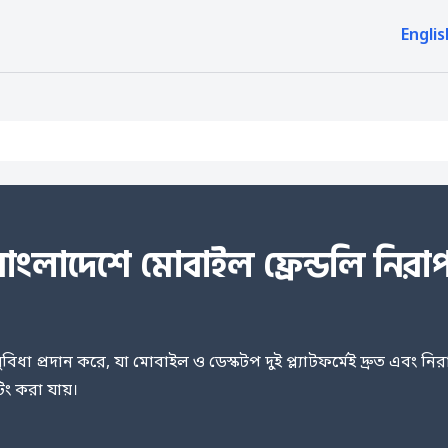
Englis
াংলাদেশে মোবাইল ফ্রেন্ডলি নিরাপ
িধা প্রদান করে, যা মোবাইল ও ডেস্কটপ দুই প্ল্যাটফর্মেই দ্রুত এবং
টিং করা যায়।