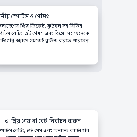
থানীয় স্পোর্টস ও গেমিং
ংলাদেশের প্রিয় ক্রিকেট, ফুটবল সহ বিভিন্ন
পোর্টস বেটিং, স্লট গেমস এবং বিঙ্গো সহ অনেকে
যাটাগরি অ্যাপে সহজেই ব্রাউজ করতে পারবেন।
৩. প্রিয় গেম বা বেট নির্বাচন করুন
্পোর্টস বেটিং, স্লট গেম এবং অন্যান্য ক্যাটাগরি