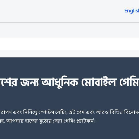
Englis
েশের জন্য আধুনিক মোবাইল গেমিং 
াপদ এবং নির্বিঘ্নে স্পোর্টস বেটিং, স্লট গেম এবং আরও বিভিন্ন ব
হ, আপনার হাতের মুঠোয় সেরা গেমিং প্ল্যাটফর্ম।