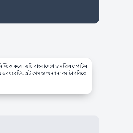
নিশ্চিত করে। এটি বাংলাদেশে জনপ্রিয় স্পোর্টস
ং বেটিং, স্লট গেম ও অন্যান্য ক্যাটাগরিতে