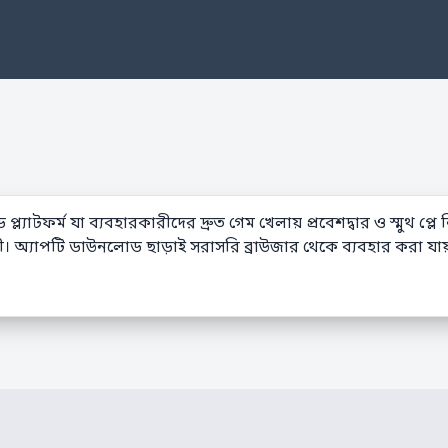
াটফর্ম যা ব্যবহারকারীদের দ্রুত গেম খেলায় প্রবেশদ্বার ও স্মুথ প্লে 
যাপটি ডাউনলোড ছাড়াই সরাসরি ব্রাউজার থেকে ব্যবহার করা যায় এব