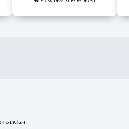
আগের অ্যাকাউন্টে লগইন করুন।
উনলোড প্রয়োজন?