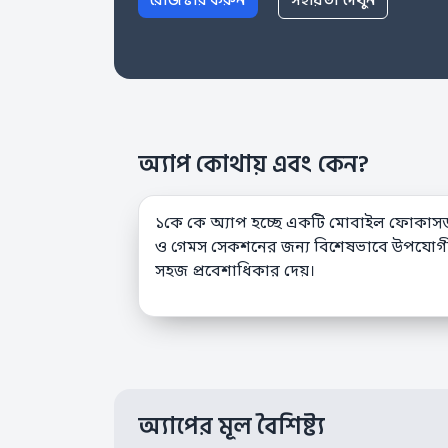
রেজিস্টার করুন
সহায়তা দেখুন
অ্যাপ কোথায় এবং কেন?
১কে কে অ্যাপ হচ্ছে একটি মোবাইল ফোকাসড প্ল্য
ও গেমস সেকশনের জন্য বিশেষভাবে উপযোগী। অ্
সহজ প্রবেশাধিকার দেয়।
অ্যাপের মূল বৈশিষ্ট্য