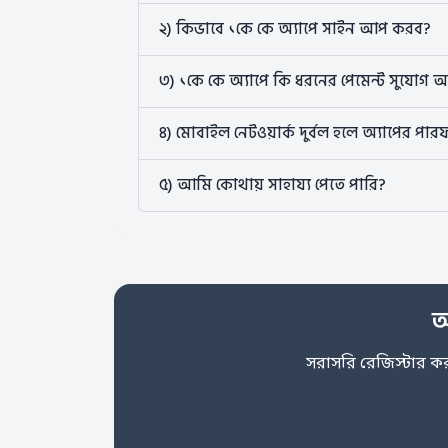
২) কিভাবে ১কে কে অ্যাপে সাইন আপ করব?
৩) ১কে কে অ্যাপে কি ধরনের পেমেন্ট সুযোগ 
৪) মোবাইল নেটওয়ার্ক দুর্বল হলে অ্যাপের পার
৫) আমি কোথায় সাহায্য পেতে পারি?
আ
সরাসরি রেজিস্টার করু