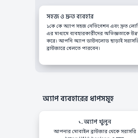
সহজ ও দ্রুত ব্যবহার
১কে কে অ্যাপ সহজ নেভিগেশন এবং দ্রুত লো
এর মাধ্যমে ব্যবহারকারীদের অভিজ্ঞতাকে উন্
করে। আপনি অ্যাপ ডাউনলোড ছাড়াই সরাসর
ব্রাউজারে খেলতে পারবেন।
অ্যাপ ব্যবহারের ধাপসমূহ
১. অ্যাপ খুলুন
আপনার মোবাইল ব্রাউজার থেকে সরাসরি