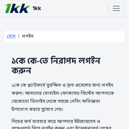
1kk
হোম
লগইন
১কে কে-তে নিরাপদ লগইন
করুন
১কে কে প্ল্যাটফর্মে সুরক্ষিত ও দ্রুত প্রবেশের জন্য লগইন
করুন। আমাদের মোবাইল-ফোকাসড সিস্টেম আপনাকে
যেকোনো ডিভাইস থেকে সহজে গেমিং অভিজ্ঞতা
উপভোগ করার সুযোগ দেয়।
নিচের ফর্ম ব্যবহার করে আপনার ইউজারনেম ও
পাসওয়ার্ড দিয়ে লগইন করুন এবং উত্তেজনাপূর্ণ গেমের